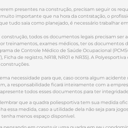
iverem presentes na construção, precisam seguir os req
 muito importante que na hora da contratação, o profissi
a que tudo saia como planejado, é necessário trabalhar e
construção, todos os documentos legais precisam ser an
 por treinamentos, exames médicos, ter os documentos
ograma de Controle Médico de Saúde Ocupacional (PCMS
, Ficha de registro, NR18, NR01 e NR35). A Polyesportiv
 construções.
ma necessidade para que, caso ocorra algum acidente n
ssim, a responsabilidade ficará inteiramente com a empres
apresente todos esses documentos para ter integridade
 lembrar que a quadra poliesportiva tem sua medida ofic
ha essa medida, caso a utilidade dela não seja para jogos 
 tenha menos espaço disponível.
eja pensando em construir uma quadra em seu condomíni