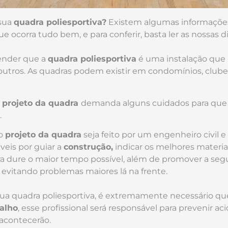
 sua
quadra poliesportiva?
Existem algumas informações
ue ocorra tudo bem, e para conferir, basta ler as nossas di
ender que a
quadra poliesportiva
é uma instalação que
 outros. As quadras podem existir em condomínios, clube
o
projeto da quadra
demanda alguns cuidados para que 
.
 o
projeto da quadra
seja feito por um engenheiro civil 
veis por guiar a
construção,
indicar os melhores materia
a dure o maior tempo possível, além de promover a segur
 evitando problemas maiores lá na frente.
sua quadra poliesportiva, é extremamente necessário q
alho
, esse profissional será responsável para prevenir ac
 acontecerão.