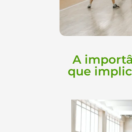
A importâ
que impli