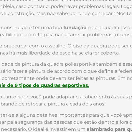
bléia, caso contrário, pode haver problemas legais. Logo
 de construção. Mas não sabe por onde começar? Nós te
 a construção é ter uma boa
fundação
para a quadra. Isso 
ilidade correta para não acarretar problemas futuros
e preocupar com o assoalho. O piso da quadra pode ser 
mas há mais liberdade de escolha se ela for coberta.
dade da pintura da quadra poliesportiva também é ess
ssário fazer a pintura de acordo com o que define a fede
os corretamente onde devem ser feitas as pinturas. Em 
ais de 9 tipos de quadras esportivas.
io tanto rigor: você pode adaptar o acabamento às suas 
rando de retocar a pintura a cada dois anos.
ter-se a alguns detalhes importantes para que você apr
isar pela segurança das pessoas que estão dentro e fora d
 necessário. O ideal é investir em um
alambrado para qu