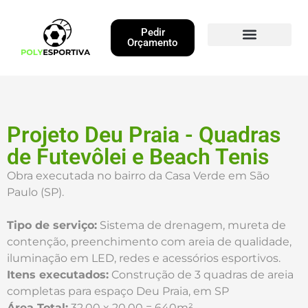
Pedir
Orçamento
Obras Executadas
Projeto Deu Praia - Quadras
de Futevôlei e Beach Tenis
Obra executada no bairro da Casa Verde em São
Paulo (SP).
Tipo de serviço:
Sistema de drenagem, mureta de
contenção, preenchimento com areia de qualidade,
iluminação em LED, redes e acessórios esportivos.
Itens executados:
Construção de 3 quadras de areia
completas para espaço Deu Praia, em SP
Área Total:
32,00 x 20,00 = 640m²