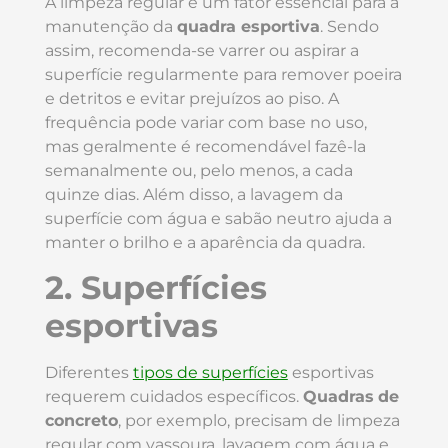
A limpeza regular é um fator essencial para a
manutenção da
quadra esportiva
. Sendo
assim, recomenda-se varrer ou aspirar a
superfície regularmente para remover poeira
e detritos e evitar prejuízos ao piso. A
frequência pode variar com base no uso,
mas geralmente é recomendável fazê-la
semanalmente ou, pelo menos, a cada
quinze dias. Além disso, a lavagem da
superfície com água e sabão neutro ajuda a
manter o brilho e a aparência da quadra.
2. Superfícies
esportivas
Diferentes
tipos de superfícies
esportivas
requerem cuidados específicos.
Quadras
de
concreto
, por exemplo, precisam de limpeza
regular com vassoura, lavagem com água e